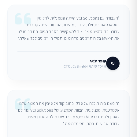
"העבודה עם VCI Solutions הייתה פנומנלית לחלוטין.
כסטארטאפ בתחילת הדרך, מהירות הפיתוח הייתה קריטית
עבורנו כדי להציג מוצר יציב למשקיעים בסבב הגיוס. הם הרימו לנו
את ה-MVP בלוחות זמנים מדהימים ותמיד היו זמינים לכל שאלה."
עופר ינאי
עי
מייסד שותף ו-CTO, CyShield
"חיפשנו בית תוכנה שלא רק יכתוב קוד אלא יבין את המוצר שלנו
אסטרטגית וטכנולוגית. הצוות המקצועי של VCI Solutions עזר לנו
לאפיין ולפתח רכיב AI פנימי מורכב שחסך לנו עשרות שעות
עבודה שבועיות. רמת יחס מדהימה."