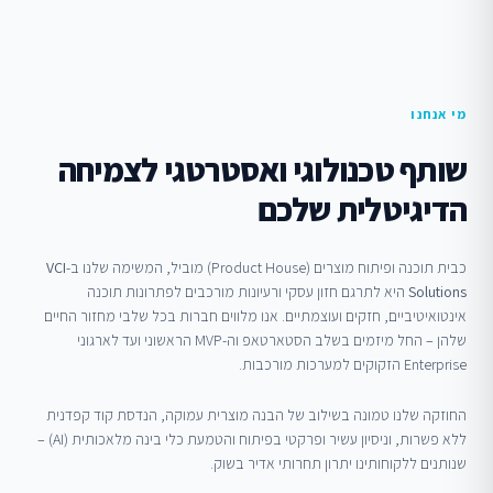
מי אנחנו
שותף טכנולוגי ואסטרטגי לצמיחה
הדיגיטלית שלכם
כבית תוכנה ופיתוח מוצרים (Product House) מוביל, המשימה שלנו ב-
VCI
Solutions
היא לתרגם חזון עסקי ורעיונות מורכבים לפתרונות תוכנה
אינטואיטיביים, חזקים ועוצמתיים. אנו מלווים חברות בכל שלבי מחזור החיים
שלהן – החל מיזמים בשלב הסטארטאפ וה-MVP הראשוני ועד לארגוני
Enterprise הזקוקים למערכות מורכבות.
החוזקה שלנו טמונה בשילוב של הבנה מוצרית עמוקה, הנדסת קוד קפדנית
ללא פשרות, וניסיון עשיר ופרקטי בפיתוח והטמעת כלי בינה מלאכותית (AI) –
שנותנים ללקוחותינו יתרון תחרותי אדיר בשוק.